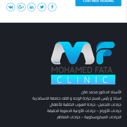
CONTINUE READING
الأستاذ الدكتور محمد فتى
استاذ و رئيس قسم جراحة الوجه و الفك جامعة الاسكندرية
جراحات التجميل- جراحة العيوب الخلقية للأطفال
جراحات الأورام – جراحات الأوعية الدموية الدقيقة
الجراحات الميكروسكوبية – جراحات المناظير