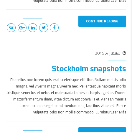
vulputate odio non mollis commodo. CurabiturLeer Más
CONTINUE READING
سبتمبر 4, 2015
Stockholm snapshots
Phasellus non lorem quis erat scelerisque efficitur. Nullam mattis odio
magna, vel viverra magna viverra nec. Pellentesque habitant morbi
tristique senectus et netus et malesuada fames ac turpis egestas. Donec
mattis fermentum diam, vitae dictum est convallis et. Aenean mauris
lorem, sodales eget condimentum nec, faucibus vitae est. Fusce
vulputate odio non mollis commodo. CurabiturLeer Más