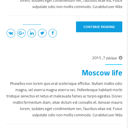
lorem, sodales eget condimentum nec, faucibus vitae est. Fusce
vulputate odio non mollis commodo. CurabiturLeer Más
CONTINUE READING
سبتمبر 7, 2015
Moscow life
Phasellus non lorem quis erat scelerisque efficitur. Nullam mattis odio
magna, vel viverra magna viverra nec. Pellentesque habitant morbi
tristique senectus et netus et malesuada fames ac turpis egestas. Donec
mattis fermentum diam, vitae dictum est convallis et. Aenean mauris
lorem, sodales eget condimentum nec, faucibus vitae est. Fusce
vulputate odio non mollis commodo. CurabiturLeer Más