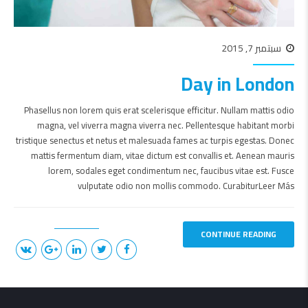
سبتمبر 7, 2015
Day in London
Phasellus non lorem quis erat scelerisque efficitur. Nullam mattis odio
magna, vel viverra magna viverra nec. Pellentesque habitant morbi
tristique senectus et netus et malesuada fames ac turpis egestas. Donec
mattis fermentum diam, vitae dictum est convallis et. Aenean mauris
lorem, sodales eget condimentum nec, faucibus vitae est. Fusce
vulputate odio non mollis commodo. CurabiturLeer Más
CONTINUE READING