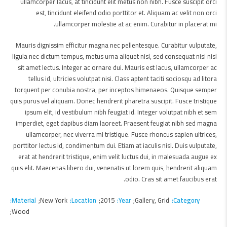
ullamcorper lacus, at tincidunt elit metus non nibh. Fusce suscipit orci
est, tincidunt eleifend odio porttitor et. Aliquam ac velit non orci
ullamcorper molestie at ac enim. Curabitur in placerat mi.
Mauris dignissim efficitur magna nec pellentesque. Curabitur vulputate,
ligula nec dictum tempus, metus urna aliquet nisl, sed consequat nisi nisl
sit amet lectus. Integer ac ornare dui. Mauris est lacus, ullamcorper ac
tellus id, ultricies volutpat nisi. Class aptent taciti sociosqu ad litora
torquent per conubia nostra, per inceptos himenaeos. Quisque semper
quis purus vel aliquam. Donec hendrerit pharetra suscipit. Fusce tristique
ipsum elit, id vestibulum nibh feugiat id. Integer volutpat nibh et sem
imperdiet, eget dapibus diam laoreet. Praesent feugiat nibh sed magna
ullamcorper, nec viverra mi tristique. Fusce rhoncus sapien ultrices,
porttitor lectus id, condimentum dui. Etiam at iaculis nisl. Duis vulputate,
erat at hendrerit tristique, enim velit luctus dui, in malesuada augue ex
quis elit. Maecenas libero dui, venenatis ut lorem quis, hendrerit aliquam
odio. Cras sit amet faucibus erat.
Material
New York
Location
2015
Year
Gallery, Grid
Category
Wood