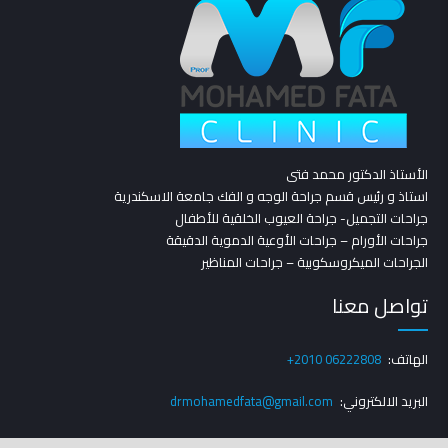
الأستاذ الدكتور محمد فتى
استاذ و رئيس قسم جراحة الوجه و الفك جامعة الاسكندرية
جراحات التجميل- جراحة العيوب الخلقية للأطفال
جراحات الأورام – جراحات الأوعية الدموية الدقيقة
الجراحات الميكروسكوبية – جراحات المناظير
تواصل معنا
الهاتف:
+2010 06222808
البريد الالكتروني:
drmohamedfata@gmail.com